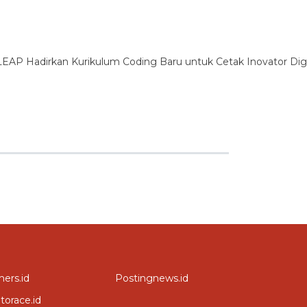
ers.id
Postingnews.id
torace.id