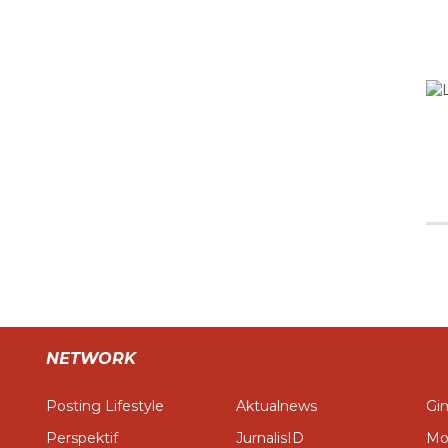
NETWORK
Posting Lifestyle
Aktualnews
Gim
Perspektif
JurnalisID
Mo